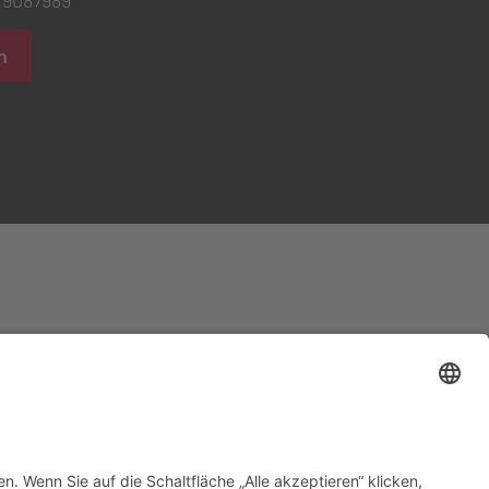
/29087989
n