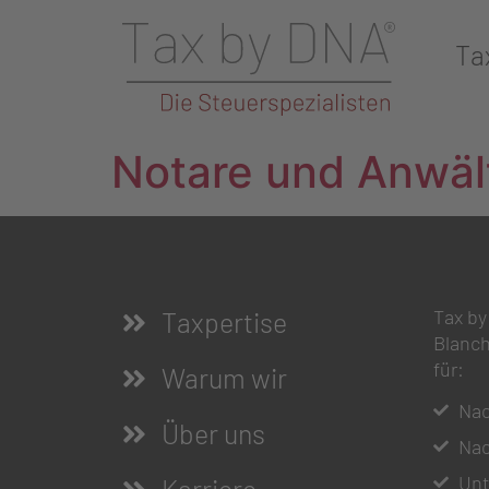
Ta
Notare und Anwäl
Tax by
Taxpertise
Blanc
für:
Warum wir
Nac
Über uns
Nac
Unt