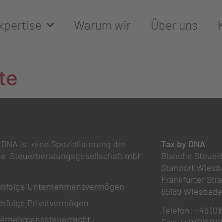
xpertise
Warum wir
Über uns
te
 DNA ist eine Spezialisierung der
Tax by DNA
he Steuerberatungsgesellschaft mbH
Blanche Steuer
Standort Wies
Frankfurter Str
hfolge Unternehmensvermögen
65189 Wiesbad
hfolge Privatvermögen
Telefon: +49 (0
ernehmenssteuerrecht