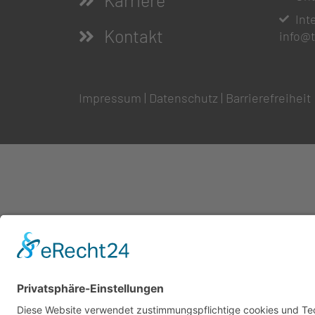
Karriere
Int
Kontakt
info@
Impressum
|
Datenschutz
|
Barrierefreiheit