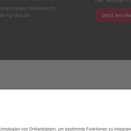
Fax: +49 (0)611
ernationales Steuerrecht
Jetzt anrufe
tax-by-dna.de