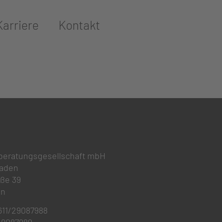
Karriere
Kontakt
beratungsgesellschaft mbH
baden
aße 39
en
)611/29087988