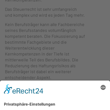
Das Steuerrecht ist sehr umfangreich
und komplex und wird es jeden Tag mehr.
Kein Berufsträger kann alle Fachbereiche
seines Berufsstandes vollumfänglich
kompetent beraten. Die Fokussierung auf
bestimmte Fachgebiete und die
Weiterentwicklung dieser
Kernkompetenzen in der Tiefe ist
mittlerweile Teil des Berufsbildes. Die
Reduzierung des Haftungsrisikos als
Berufsträger ist dabei ein weiterer
entscheidender Aspekt.
Auch wir haben die Erfahrungen
gemacht, dass wir nicht alles auf einem
gleich hohen qualitativen Niveau beraten
können und uns deshalb spezialisiert.