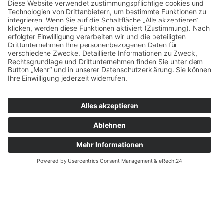
Unsere Steuerspezialisten haben
unterschiedliche berufliche Werdegänge
und Erfahrungen sowie unterschiedliche
Steuerthemen, für die sie sich
begeistern. Diese Vielfalt bringen wir mit
viel Engagement und Leidenschaft in
unsere Beratungen mit ein. Dadurch
können wir sowohl Unternehmer,
Privatpersonen als auch Sie als
Berufsträger und Ihre Mandanten aus
verschiedenen Blickwinkeln und
Perspektiven beraten.
Gleichzeitig arbeiten auch wir bei
Projekten in Kooperationen mit anderen
Berufsträgern zusammen, wo wir selbst
die notwendige fachliche
Spezialkompetenz nicht haben. Dadurch
können wir unsere Mandanten