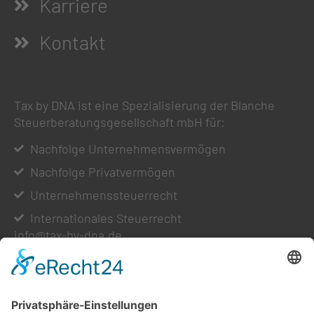
Karriere
Kontakt
Tax by DNA ist eine Spezialisierung der Blanche
Steuerberatungsgesellschaft mbH für:
Nachfolge Unternehmensvermögen
Nachfolge Privatvermögen
Unternehmenssteuerrecht
Internationales Steuerrecht
info@tax-by-dna.de
Tax by DNA